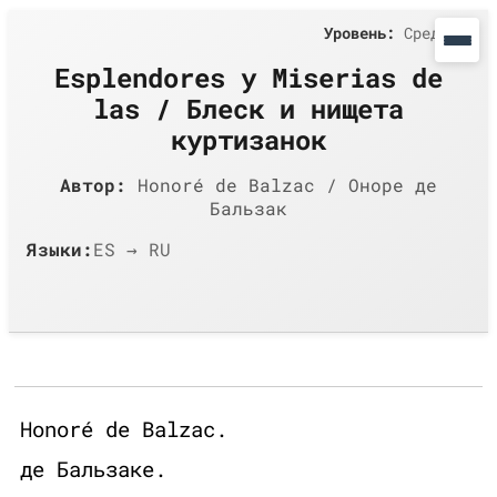
Уровень:
Средний
Esplendores y Miserias de
las / Блеск и нищета
куртизанок
Автор:
Honoré de Balzac / Оноре де
Бальзак
Языки:
ES → RU
Honoré de Balzac.
де Бальзаке.