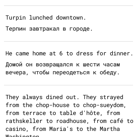
Turpin lunched downtown.
Терпин завтракал в городе.
He came home at 6 to dress for dinner.
Домой он возвращался к шести часам
вечера, чтобы переодеться к обеду.
They always dined out. They strayed
from the chop-house to chop-sueydom,
from terrace to table d'hôte, from
rathskeller to roadhouse, from café to
casino, from Maria's to the Martha
Washington.