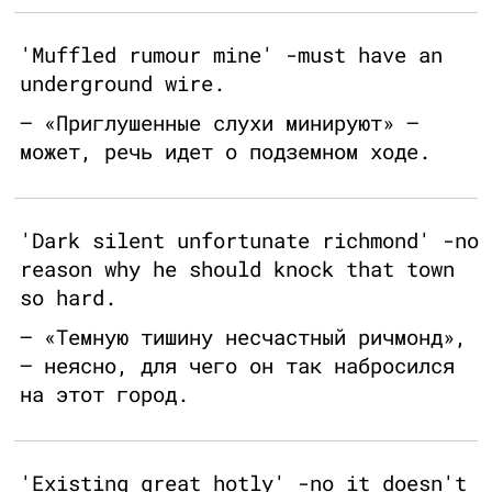
'Muffled rumour mine' -must have an
underground wire.
— «Приглушенные слухи минируют» —
может, речь идет о подземном ходе.
'Dark silent unfortunate richmond' -no
reason why he should knock that town
so hard.
— «Темную тишину несчастный ричмонд»,
— неясно, для чего он так набросился
на этот город.
'Existing great hotly' -no it doesn't