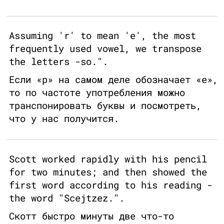
Assuming 'r' to mean 'e', the most
frequently used vowel, we transpose
the letters -so.".
Если «р» на самом деле обозначает «е»,
то по частоте употребления можно
транспонировать буквы и посмотреть,
что у нас получится.
Scott worked rapidly with his pencil
for two minutes; and then showed the
first word according to his reading -
the word "Scejtzez.".
Скотт быстро минуты две что-то