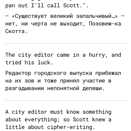
pan out I'll call Scott.".
— «Существует великий запальчивый…» —
нет, ни черта не выходит, Позовем-ка
Скотта.
The city editor came in a hurry, and
tried his luck.
Редактор городского выпуска прибежал
на их зов и тоже принял участие в
разгадывании непонятной депеши.
A city editor must know something
about everything; so Scott knew a
little about cipher-writing.