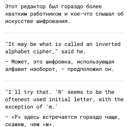
Этот редактор был гораздо более
хватким работником и кое-что слышал об
искусстве шифрования.
"It may be what is called an inverted
alphabet cipher," said he.
— Может, это шифровка, использующая
алфавит наоборот, — предположил он.
"I'll try that. 'R' seems to be the
oftenest used initial letter, with the
exception of 'm.'
— «Р» здесь встречается гораздо чаще,
скажем, чем «м».