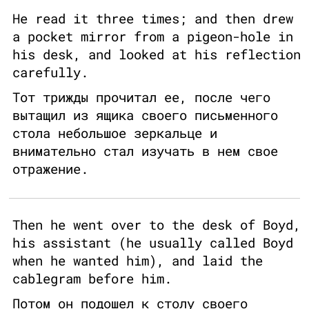
He read it three times; and then drew
a pocket mirror from a pigeon-hole in
his desk, and looked at his reflection
carefully.
Тот трижды прочитал ее, после чего
вытащил из ящика своего письменного
стола небольшое зеркальце и
внимательно стал изучать в нем свое
отражение.
Then he went over to the desk of Boyd,
his assistant (he usually called Boyd
when he wanted him), and laid the
cablegram before him.
Потом он подошел к столу своего