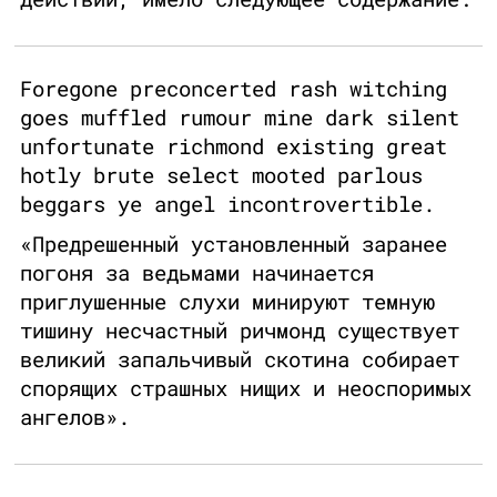
Foregone preconcerted rash witching
goes muffled rumour mine dark silent
unfortunate richmond existing great
hotly brute select mooted parlous
beggars ye angel incontrovertible.
«Предрешенный установленный заранее
погоня за ведьмами начинается
приглушенные слухи минируют темную
тишину несчастный ричмонд существует
великий запальчивый скотина собирает
спорящих страшных нищих и неоспоримых
ангелов».