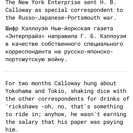
The New York Enterprise sent H. B.
Calloway as special correspondent to
the Russo-Japanese-Portsmouth war.
Шифр Кэллоуэя Нью-йоркская газета
«Энтерпрайз» направила Г. Б. Кэллоуэя
в качестве собственного специального
корреспондента на русско-японско-
портсмутскую войну.
For two months Calloway hung about
Yokohama and Tokio, shaking dice with
the other correspondents for drinks of
'rickshaws -oh, no, that's something
to ride in; anyhow, he wasn't earning
the salary that his paper was paying
him.