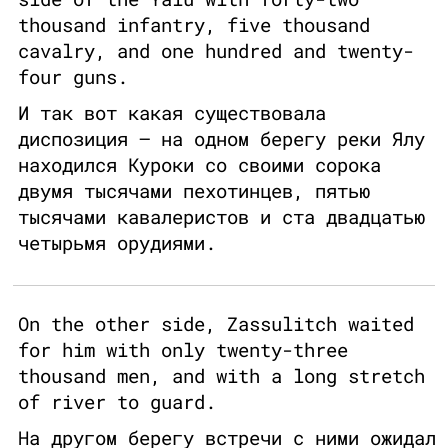
thousand infantry, five thousand
cavalry, and one hundred and twenty-
four guns.
И так вот какая существовала
диспозиция — на одном берегу реки Ялу
находился Куроки со своими сорока
двумя тысячами пехотинцев, пятью
тысячами кавалеристов и ста двадцатью
четырьмя орудиями.
On the other side, Zassulitch waited
for him with only twenty-three
thousand men, and with a long stretch
of river to guard.
На другом берегу встречи с ними ожидал