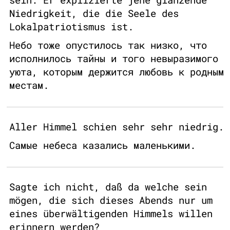
Niedrigkeit, die die Seele des
Lokalpatriotismus ist.
Небо тоже опустилось так низко, что
исполнилось тайны и того невыразимого
уюта, которым держится любовь к родным
местам.
Aller Himmel schien sehr sehr niedrig.
Самые небеса казались маленькими.
Sagte ich nicht, daß da welche sein
mögen, die sich dieses Abends nur um
eines überwältigenden Himmels willen
erinnern werden?