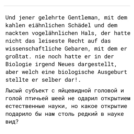
Und jener gelehrte Gentleman, mit dem
kahlen eiähnlichen Schädel und dem
nackten vogelähnlichen Hals, der hatte
nicht das leiseste Recht auf das
wissenschaftliche Gebaren, mit dem er
großtat. nie noch hatte er in der
Biologie irgend Neues dargestellt,
aber welch eine biologische Ausgeburt
stellte er selber dar!.
Лысый субъект с яйцевидной головой и
голой птичьей шеей не одарил открытием
естественные науки, но какое открытие
подарило бы нам столь редкий в науке
вид?