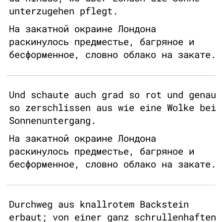
unterzugehen pflegt.
На закатной окраине Лондона
раскинулось предместье, багряное и
бесформенное, словно облако на закате.
Und schaute auch grad so rot und genau
so zerschlissen aus wie eine Wolke bei
Sonnenuntergang.
На закатной окраине Лондона
раскинулось предместье, багряное и
бесформенное, словно облако на закате.
Durchweg aus knallrotem Backstein
erbaut; von einer ganz schrullenhaften