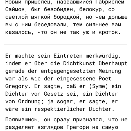
Новый пришелец, назвавшийся Габриелем
Саймом, был безобиден, белокур, со
светлой мягкой бородкой, но чем дольше
вы с ним беседовали, тем сильнее вам
казалось, что он не так уж и кроток.
Er machte sein Eintreten merkwürdig,
indem er über die Dichtkunst überhaupt
gerade der entgegengesetzten Meinung
war als wie der eingesessene Poet
Gregory. Er sagte, daß er (Syme) ein
Dichter von Gesetz sei, ein Dichter
von Ordnung; ja sogar, er sagte, er
wäre ein respektierlicher Dichter.
Появившись, он сразу признался, что не
разделяет взглядов Грегори на самую