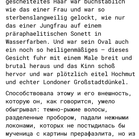
gescheiteltes Haar war buchstäblich
wie das einer Frau und war so
sterbenslangweilig gelockt, wie nur
das einer Jungfrau auf einem
präraphaelitischen Sonett in
Wasserfarben. Und war sein Oval auch
ein noch so heiligenmäßiges – dieses
Gesicht fuhr mit einem Male breit und
brutal heraus und das Kinn schoß
hervor und war plötzlich eitel Hochmut
und echter Londoner Großstadtdünkel.
Способствовала этому и его внешность,
которую он, как говорится, умело
обыгрывал: темно-рыжие волосы,
разделенные пробором, падали нежными
локонами, которых не постыдилась бы
мученица с картины прерафаэлита, но из