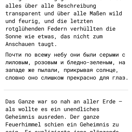
alles über alle Beschreibung
transparent und über alle Maßen wild
und feurig, und die letzten
rotglühenden Federn verhüllten die
Sonne wie etwas, das nicht zum
Anschauen taugt.
Почти по всему небу они были серыми с
лиловым, розовым и бледно-зеленым, на
западе же пылали, прикрывая солнце,
словно оно слишком прекрасно для глаз.
Das Ganze war so nah an aller Erde –
als wollte es ein unendliches
Geheimnis ausreden. Der ganze
Feuerhimmel schien ein Geheimnis zu
sein. Er explizierte jene glänzende