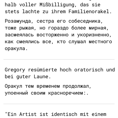
halb voller Mißbilligung, das sie
stets lachte zu ihrem Familienorakel.
Розамунда, сестра его собеседника,
тоже рыжая, но гораздо более мирная,
засмеялась восторженно и укоризненно,
как смеялись все, кто слушал местного
оракула.
Gregory resümierte hoch oratorisch und
bei guter Laune.
Оракул тем временем продолжал,
упоенный своим красноречием:.
"Ein Artist ist identisch mit einem