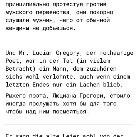
принципиально протестуя против
мужского первенства, они покорно
слушали мужчин, чего от обычной
женщины не добьешься.
Und Mr. Lucian Gregory, der rothaarige
Poet, war in der Tat (in vielem
Betracht) ein Mann, dem zuzuhören
sichs wohl verlohnte, auch wenn einem
letzten Endes nur ein Lachen blieb.
Рыжего поэта, Люциана Грегори, стоило
иногда послушать хотя бы для того,
чтобы над ним посмеяться.
Er sang die alte Leier wohl von der