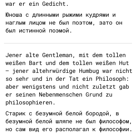
war er ein Gedicht.
Юноша с длинными рыжими кудрями и
наглым лицом не был поэтом, зато он
был истинной поэмой.
Jener alte Gentleman, mit dem tollen
weißen Bart und dem tollen weißen Hut
– jener altehrwürdige Humbug war nicht
so sehr und in der Tat ein Philosoph:
aber wenigstens und nicht zuletzt gab
er seinen Nebenmenschen Grund zu
philosophieren.
Старик с безумной белой бородой, в
безумной белой шляпе не был философом,
но сам вид его располагал к философии.