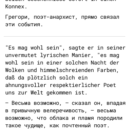
Konnex.
Грегори, поэт-анархист, прямо связал
эти события.
"Es mag wohl sein", sagte er in seiner
unvermutet lyrischen Manier, "es mag
wohl sein in einer solchen Nacht der
Wolken und himmelschreienden Farben,
daß da plötzlich solch ein
ahnungsvoller respektierlicher Poet
uns zur Welt gekommen ist.
– Весьма возможно, – сказал он, впадая
в привычную велеречивость, – весьма
возможно, что облака и пламя породили
такое чудище, как почтенный поэт.