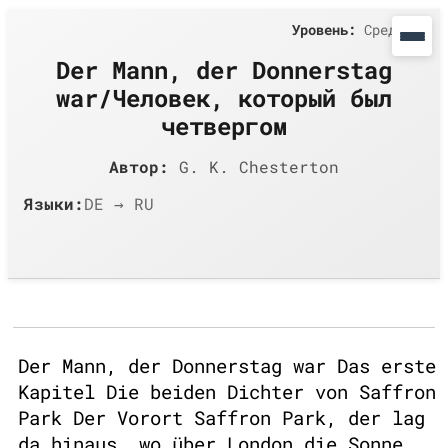
Уровень:
Средний
Der Mann, der Donnerstag
war/Человек, который был
четвергом
Автор:
G. K. Chesterton
Языки:
DE → RU
Der Mann, der Donnerstag war Das erste
Kapitel Die beiden Dichter von Saffron
Park Der Vorort Saffron Park, der lag
da hinaus, wo über London die Sonne