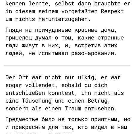
kennen lernte, selbst dann brauchte er
in diesem seinem vorgefaßten Respekt
um nichts herunterzugehen.
Глядя на причудливые красные дома,
пришелец думал о том, какие странные
люди живут в них, и, встретив этих
людей, не испытывал разочарования.
Der Ort war nicht nur ulkig, er war
sogar vollendet, sobald du dich
entschließen konntest, ihn nicht als
eine Täuschung und einen Betrug,
sondern als einen Traum anzusehen.
Предместье было не только приятным, но
и прекрасным для тех, кто видел в нем