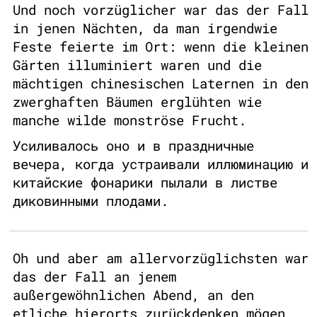
Und noch vorzüglicher war das der Fall
in jenen Nächten, da man irgendwie
Feste feierte im Ort: wenn die kleinen
Gärten illuminiert waren und die
mächtigen chinesischen Laternen in den
zwerghaften Bäumen erglühten wie
manche wilde monströse Frucht.
Усиливалось оно и в праздничные
вечера, когда устраивали иллюминацию и
китайские фонарики пылали в листве
диковинными плодами.
Oh und aber am allervorzüglichsten war
das der Fall an jenem
außergewöhnlichen Abend, an den
etliche hierorts zurückdenken mögen