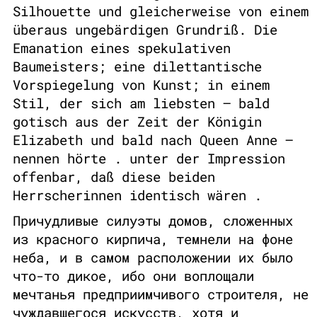
Silhouette und gleicherweise von einem
überaus ungebärdigen Grundriß. Die
Emanation eines spekulativen
Baumeisters; eine dilettantische
Vorspiegelung von Kunst; in einem
Stil, der sich am liebsten – bald
gotisch aus der Zeit der Königin
Elizabeth und bald nach Queen Anne –
nennen hörte . unter der Impression
offenbar, daß diese beiden
Herrscherinnen identisch wären .
Причудливые силуэты домов, сложенных
из красного кирпича, темнели на фоне
неба, и в самом расположении их было
что-то дикое, ибо они воплощали
мечтанья предприимчивого строителя, не
чуждавшегося искусств, хотя и