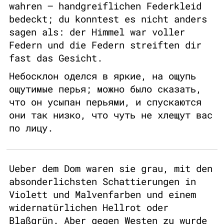
wahren – handgreiflichen Federkleid
bedeckt; du konntest es nicht anders
sagen als: der Himmel war voller
Federn und die Federn streiften dir
fast das Gesicht.
Небосклон оделся в яркие, на ощупь
ощутимые перья; можно было сказать,
что он усыпан перьями, и спускаются
они так низко, что чуть не хлещут вас
по лицу.
Ueber dem Dom waren sie grau, mit den
absonderlichsten Schattierungen in
Violett und Malvenfarben und einem
widernatürlichen Hellrot oder
Blaßgrün. Aber gegen Westen zu wurde