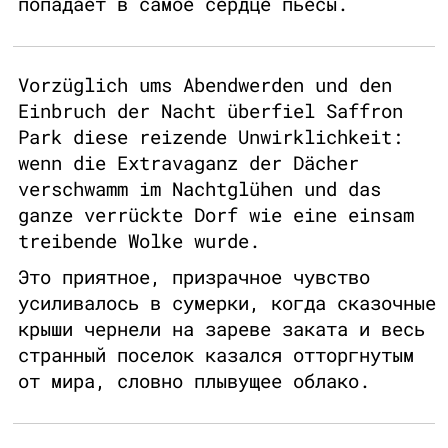
попадает в самое сердце пьесы.
Vorzüglich ums Abendwerden und den
Einbruch der Nacht überfiel Saffron
Park diese reizende Unwirklichkeit:
wenn die Extravaganz der Dächer
verschwamm im Nachtglühen und das
ganze verrückte Dorf wie eine einsam
treibende Wolke wurde.
Это приятное, призрачное чувство
усиливалось в сумерки, когда сказочные
крыши чернели на зареве заката и весь
странный поселок казался отторгнутым
от мира, словно плывущее облако.