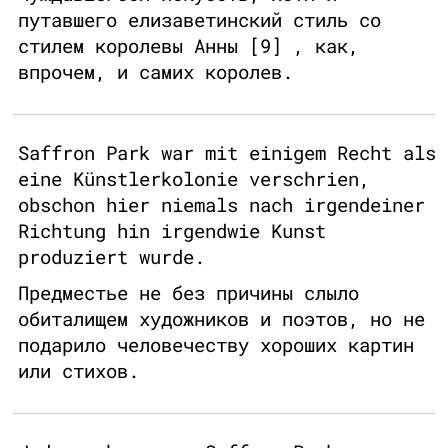
путавшего елизаветинский стиль со
стилем королевы Анны [9] , как,
впрочем, и самих королев.
Saffron Park war mit einigem Recht als
eine Künstlerkolonie verschrien,
obschon hier niemals nach irgendeiner
Richtung hin irgendwie Kunst
produziert wurde.
Предместье не без причины слыло
обиталищем художников и поэтов, но не
подарило человечеству хороших картин
или стихов.