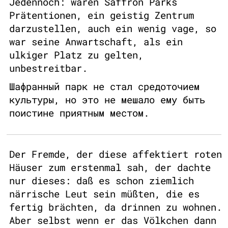
Jedennoch: waren Saffron Parks
Prätentionen, ein geistig Zentrum
darzustellen, auch ein wenig vage, so
war seine Anwartschaft, als ein
ulkiger Platz zu gelten,
unbestreitbar.
Шафранный парк не стал средоточием
культуры, но это не мешало ему быть
поистине приятным местом.
Der Fremde, der diese affektiert roten
Häuser zum erstenmal sah, der dachte
nur dieses: daß es schon ziemlich
närrische Leut sein müßten, die es
fertig brächten, da drinnen zu wohnen.
Aber selbst wenn er das Völkchen dann