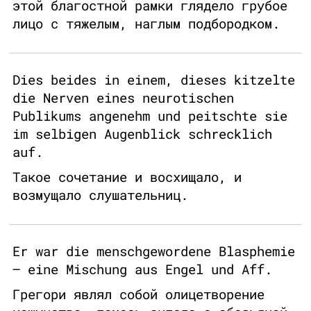
этой благостной рамки глядело грубое
лицо с тяжелым, наглым подбородком.
Dies beides in einem, dieses kitzelte
die Nerven eines neurotischen
Publikums angenehm und peitschte sie
im selbigen Augenblick schrecklich
auf.
Такое сочетание и восхищало, и
возмущало слушательниц.
Er war die menschgewordene Blasphemie
– eine Mischung aus Engel und Aff.
Грегори являл собой олицетворение