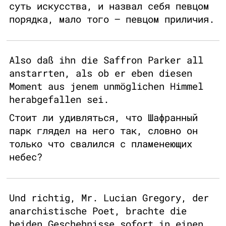
суть искусства, и назвал себя певцом
порядка, мало того – певцом приличия.
Also daß ihn die Saffron Parker all
anstarrten, als ob er eben diesen
Moment aus jenem unmöglichen Himmel
herabgefallen sei.
Стоит ли удивляться, что Шафранный
парк глядел на него так, словно он
только что свалился с пламенеющих
небес?
Und richtig, Mr. Lucian Gregory, der
anarchistische Poet, brachte die
beiden Geschehnisse sofort in einen