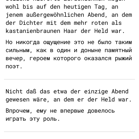
wohl bis auf den heutigen Tag, an
jenem außergewöhnlichen Abend, an dem
der Dichter mit dem mehr roten als
kastanienbraunen Haar der Held war.
Но никогда ощущение это не было таким
сильным, как в один и доныне памятный
вечер, героем которого оказался рыжий
поэт.
Nicht daß das etwa der einzige Abend
gewesen wäre, an dem er der Held war.
Впрочем, ему не впервые довелось
играть эту роль.