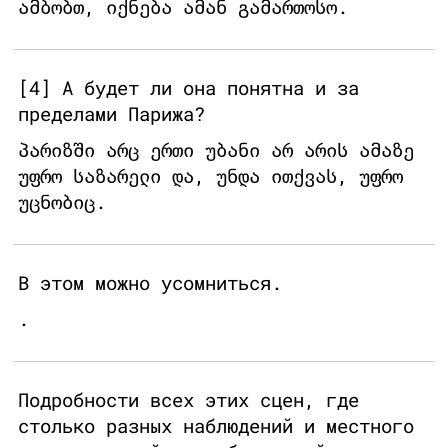
ამბობთ, იქნება ამან გამართოსო.
[4] А будет ли она понятна и за
пределами Парижа?
პარიზში არც ერთი უბანი არ არის ამაზე
უფრო საზარელი და, უნდა ითქვას, უფრო
უცნობიც.
В этом можно усомниться.
.
Подробности всех этих сцен, где
столько разных наблюдений и местного