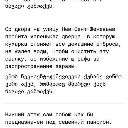
ნაგავი გამოაქვს.
Со двора на улицу Нев-Сент-Женевьев
пробита маленькая дверца, в которую
кухарка сгоняет все домашние отбросы,
не жалея воды, чтобы очистить эту
свалку, во избежание штрафа за
распространение заразы.
ეზოს ნევ-სენტ-ჟენევიევის ქუჩაზე ვიწრო
კარი აქვს, რომლითაც მზარეულ ქალს
ნაგავი გამოაქვს.
Нижний этаж сам собою как бы
предназначен под семейный пансион.