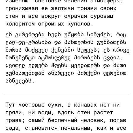
изменяют световые явления атмосферы,
пронизывая ее желтыми тонами своих
стен и все вокруг омрачая суровым
колоритом огромных куполов.
ეს გარემოება ხელს უწყობს სიჩუმეს, რაც
ვალ-დე-გრასისა და პანთეონის გუმბათებს
შორის მოქცეულ ქუჩებში სუფევს; ეს ორივე
მონუმენტი ატმოსფერულ პირობებს ცვლის,
ყვითელ ელფერს ჰფენს ყველაფერს და მათი
გუმბათებიდან ანარეკლი პირქუში ფერებით
აბნელებს.
Тут мостовые сухи, в канавах нет ни
грязи, ни воды, вдоль стен растет
трава; самый беспечный человек, попав
сюда, становится печальным, как и все