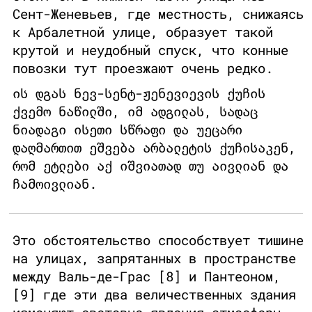
Сент-Женевьев, где местность, снижаясь
к Арбалетной улице, образует такой
крутой и неудобный спуск, что конные
повозки тут проезжают очень редко.
ის დგას ნევ-სენტ-ჟენევიევის ქუჩის
ქვემო ნაწილში, იმ ადგილას, სადაც
ნიადაგი ისეთი სწრაფი და უეცარი
დაღმართით ეშვება არბალეტის ქუჩისაკენ,
რომ ეტლები აქ იშვიათად თუ აივლიან და
ჩამოივლიან.
Это обстоятельство способствует тишине
на улицах, запрятанных в пространстве
между Валь-де-Грас [8] и Пантеоном,
[9] где эти два величественных здания