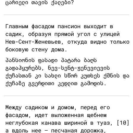
ცარიელი თავის ქალები?
Главным фасадом пансион выходит в
садик, образуя прямой угол с улицей
Нев-Сент-Женевьев, откуда видно только
боковую стену дома.
პანსიონის ფასადი პატარა ბაღს
გადაჰყურებს, ნევ-სენტ-ჟენევიევის
ქუჩასთან კი სახლი სწორ კუთხეს ქმნის და
ქუჩაზე გვერდითი კედლით გამოდის.
Между садиком и домом, перед его
фасадом, идет выложенная щебнем
неглубокая канава шириной в туаз, [10]
а вдоль нее — песчаная дорожка,