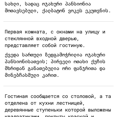
სახლი, სადაც ოჯახური პანსიონია
მოთავსებული, ქალბატონ ვოკეს ეკუთვნის.
Первая комната, с окнами на улицу и
стеклянной входной дверью,
представляет собой гостиную.
ქვედა სართული ზედგამოჭრილია ოჯახური
პანსიონისათვის; პირველი ოთახი ქუჩის
მხრიდან განათებულია ორი ფანჯრითა და
მინებჩასმული კარით.
Гостиная сообщается со столовой, а та
отделена от кухни лестницей,
деревянные ступеньки которой выложены
квадратиками, покрыты краской и