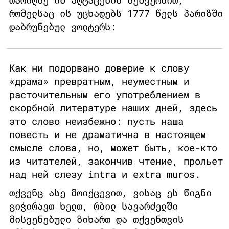
რომელსაც ის უცხადებს 1777 წელს პარიზში
დაბრუნებულ ვოლტერს:
Как ни подорвано доверие к слову
«драма» превратным, неуместным и
расточительным его употреблением в
скорбной литературе наших дней, здесь
это слово неизбежно: пусть наша
повесть и не драматична в настоящем
смысле слова, но, может быть, кое-кто
из читателей, закончив чтение, прольет
над ней слезу intra и extra muros.
თქვენც ასე მოიქცევით, ვისაც ეს წიგნი
გიჭირავთ ხელთ, რბილ სავარძელში
მისვენებული ზიხართ და თქვენთვის