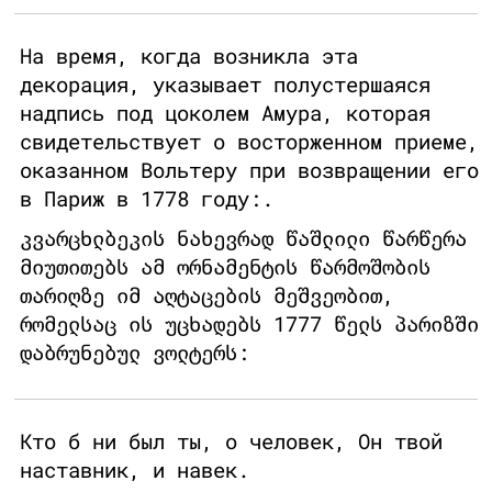
На время, когда возникла эта
декорация, указывает полустершаяся
надпись под цоколем Амура, которая
свидетельствует о восторженном приеме,
оказанном Вольтеру при возвращении его
в Париж в 1778 году:.
კვარცხლბეკის ნახევრად წაშლილი წარწერა
მიუთითებს ამ ორნამენტის წარმოშობის
თარიღზე იმ აღტაცების მეშვეობით,
რომელსაც ის უცხადებს 1777 წელს პარიზში
დაბრუნებულ ვოლტერს:
Кто б ни был ты, о человек, Он твой
наставник, и навек.