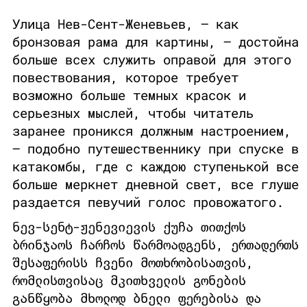
Улица Нев-Сент-Женевьев, — как
бронзовая рама для картины, — достойна
больше всех служить оправой для этого
повествования, которое требует
возможно больше темных красок и
серьезных мыслей, чтобы читатель
заранее проникся должным настроением,
— подобно путешественнику при спуске в
катакомбы, где с каждою ступенькой все
больше меркнет дневной свет, все глуше
раздается певучий голос провожатого.
ნევ-სენტ-ჟენევიევის ქუჩა თითქოს
ბრინჯაოს ჩარჩოს წარმოადგენს, ერთადერთს
შესაფერისს ჩვენი მოთხრობისათვის,
რომლისთვისაც მკითხველის გონების
განწყობა მხოლოდ ბნელი ფერებისა და