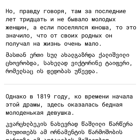
Но, правду говоря, там за последние
лет тридцать и не бывало молодых
женщин, а если поселялся юноша, то это
значило, что от своих родных он
получал на жизнь очень мало.
მასთან ერთი სულ ახალგაზრდა ქალიშვილი
ცხოვრობდა, სახელად ვიქტორინე ტაიფერი,
რომელსაც ის დედობას უწევდა.
Однако в 1819 году, ко времени начала
этой драмы, здесь оказалась бедная
молоденькая девушка.
კვარცხლბეკის ნახევრად წაშლილი წარწერა
მიუთითებს ამ ორნამენტის წარმოშობის
თარიღზე იმ აღტაცების მეშვეობით,