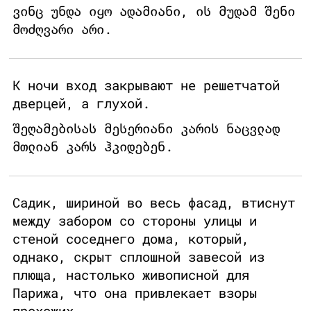
ვინც უნდა იყო ადამიანი, ის მუდამ შენი
მოძღვარი არი.
К ночи вход закрывают не решетчатой
дверцей, а глухой.
შეღამებისას მესერიანი კარის ნაცვლად
მთლიან კარს ჰკიდებენ.
Садик, шириной во весь фасад, втиснут
между забором со стороны улицы и
стеной соседнего дома, который,
однако, скрыт сплошной завесой из
плюща, настолько живописной для
Парижа, что она привлекает взоры
прохожих.