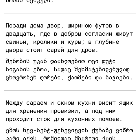
Позади дома двор, шириною футов в
двадцать, где в добром согласии живут
свиньи, кролики и куры; в глубине
двора стоит сарай для дров.
შენობის უკან დაახლოებით ოცი ფუტი
სიგანის ეზოა, სადაც შეხმატკბილებულად
ცხოვრობენ ღორები, ქათმები და ბაჭიები.
Между сараем и окном кухни висит ящик
для хранения провизии, а под ним
проходит сток для кухонных помоев.
ეზოს ნევ-სენტ-ჟენევიევის ქუჩაზე ვიწრო
კარი აქვს, რომლითაც მზარეულ ქალს