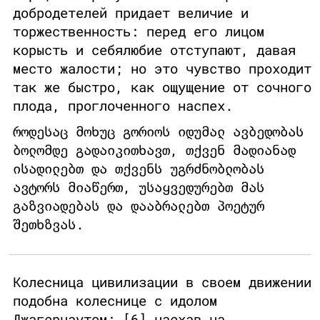
добродетелей придает величие и
торжественность: перед его лицом
корысть и себялюбие отступают, давая
место жалости; но это чувство проходит
так же быстро, как ощущение от сочного
плода, проглоченного наспех.
როდესაც მოხუც გორიოს იდუმალ ავბედობას
ბოლომდე გადაიკითხავთ, თქვენ მადიანად
ისადილებთ და თქვენს უგრძნობლობას
ავტორს მიაწერთ, უსაყვედურებთ მას
გაზვიადებას და დააბრალებთ პოეტურ
შეთხზვას.
Колесница цивилизации в своем движении
подобна колеснице с идолом
Джагернаутом: [6] наехав на