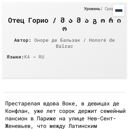
Уровень:
Средний
Отец Горио / მ ა მ ა გ ო რ ი
ო
Автор:
Оноре де Бальзак / Honoré de
Balzac
Языки:
KA → RU
Престарелая вдова Воке, в девицах де
Конфлан, уже лет сорок держит семейный
пансион в Париже на улице Нев-Сент-
Женевьев, что между Латинским