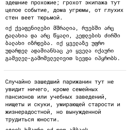
здешние прохожие; грохот экипажа тут
целое событие, дома угрюмы, от глухих
стен веет тюрьмой.
იქ ქვაფენილები მშრალია, რუებში არც
ტალახია და არც წყალი, კედლების ძირში
ბალახი იზრდება. იქ ყველაზე უფრო
უდარდელ ადამიანსაც კი ყველა იქაური
გამვლელ-გამომვლელივით სევდა იპყრობს.
Случайно зашедший парижанин тут не
увидит ничего, кроме семейных
пансионов или учебных заведений,
нищеты и скуки, умирающей старости и
жизнерадостной, но вынужденной
трудиться юности.
ეტლის ხმაური იქ დიდ ამბავს