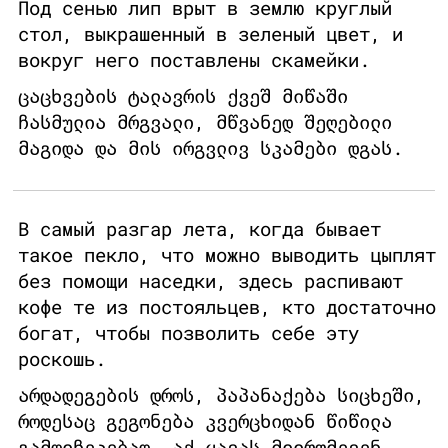
Под сенью лип врыт в землю круглый
стол, выкрашенный в зеленый цвет, и
вокруг него поставлены скамейки.
ცაცხვების ტალავრის ქვეშ მიწაში
ჩასმულია მრგვალი, მწვანედ შეღებილი
მაგიდა და მის ირგვლივ სკამები დგას.
В самый разгар лета, когда бывает
такое пекло, что можно выводить цыплят
без помощи наседки, здесь распивают
кофе те из постояльцев, кто достаточно
богат, чтобы позволить себе эту
роскошь.
არდადეგების დროს, პაპანაქება სიცხეში,
როდესაც გეგონება კვერცხიდან წიწილა
გამოიჩეკებაო, აქ ყავას მიირთმევენ