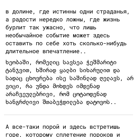
в долине, где истинны одни страданья,
а радости нередко ложны, где жизнь
бурлит так ужасно, что лишь
необычайное событие может здесь
оставить по себе хоть сколько-нибудь
длительное впечатление..
ხეობაში, რომელიც სავსეა ჭეშმარიტი
ტანჯვით, ხშირად ყალბი სიხარულით და
სადაც ცხოვრება ისე საშინლად ღელავს, არ
ვიცი, რა უნდა მოხდეს იმდენად
არაჩვეულებრივი, რომ ცოტაოდენად
ხანგრძლივი შთაბეჭდილება დატოვოს..
А все-таки порой и здесь встретишь
горе, которому сплетение пороков и