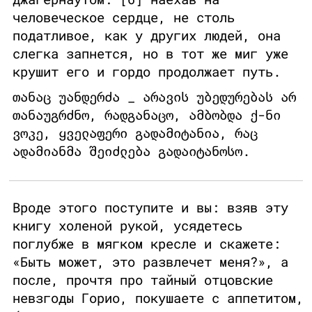
человеческое сердце, не столь
податливое, как у других людей, она
слегка запнется, но в тот же миг уже
крушит его и гордо продолжает путь.
თანაც უანდერძა _ არავის უბედურებას არ
თანაუგრძნო, რადგანაცო, ამბობდა ქ-ნი
ვოკე, ყველაფერი გადამიტანია, რაც
ადამიანმა შეიძლება გადაიტანოსო.
Вроде этого поступите и вы: взяв эту
книгу холеной рукой, усядетесь
поглубже в мягком кресле и скажете:
«Быть может, это развлечет меня?», а
после, прочтя про тайный отцовские
невзгоды Горио, покушаете с аппетитом,