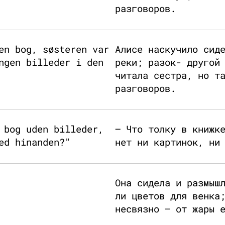
разговоров.
en bog, søsteren var
Алисе наскучило сид
ngen billeder i den
реки; разок- другой
читала сестра, но т
разговоров.
 bog uden billeder,
— Что толку в книжк
ed hinanden?"
нет ни картинок, ни
Она сидела и размыш
ли цветов для венка
несвязно — от жары 