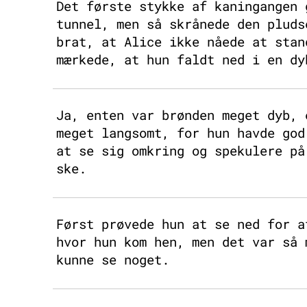
Det første stykke af kaningangen 
tunnel, men så skrånede den pluds
brat, at Alice ikke nåede at stan
mærkede, at hun faldt ned i en dy
Ja, enten var brønden meget dyb, 
meget langsomt, for hun havde god
at se sig omkring og spekulere på
ske.
Først prøvede hun at se ned for a
hvor hun kom hen, men det var så 
kunne se noget.