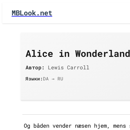
MBLook.net
Alice in Wonderlan
Автор:
Lewis Carroll
Языки:
DA → RU
Og båden vender næsen hjem, mens 