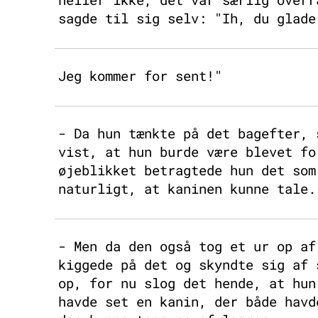
sagde til sig selv: "Ih, du glade
Jeg kommer for sent!"
- Da hun tænkte på det bagefter, 
vist, at hun burde være blevet fo
øjeblikket betragtede hun det som
naturligt, at kaninen kunne tale.
- Men da den også tog et ur op af
kiggede på det og skyndte sig af 
op, for nu slog det hende, at hun
havde set en kanin, der både havd