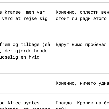
e kranse, men var
Конечно, сплести ве
 værd at rejse sig
стоит ли ради этого
frem og tilbage (så
Вдруг мимо пробежал
, der gjorde hende
udselig en hvid
Конечно, ничего уди
og Alice syntes
Правда, Кролик на б
askende, at kaninen
мой!