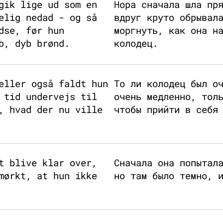
gik lige ud som en
Нора сначала шла пр
elig nedad - og så
вдруг круто обрывал
dse, før hun
моргнуть, как она н
b, dyb brønd.
колодец.
eller også faldt hun
То ли колодец был о
 tid undervejs til
очень медленно, тол
, hvad der nu ville
чтобы прийти в себя
t blive klar over,
Сначала она попытал
mørkt, at hun ikke
но там было темно, 