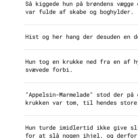
Så kiggede hun på brøndens vægge 
var fulde af skabe og boghylder.
Hist og her hang der desuden en d
Hun tog en krukke ned fra en af h
svævede forbi.
"Appelsin-Marmelade" stod der på 
krukken var tom, til hendes store
Hun turde imidlertid ikke give sl
for at slå nogen ihjel, og derfor