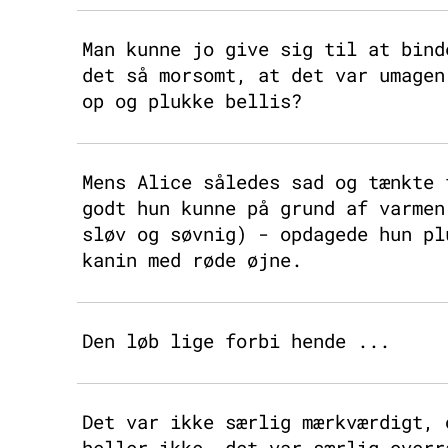
Man kunne jo give sig til at bind
det så morsomt, at det var umagen
op og plukke bellis?
Mens Alice således sad og tænkte 
godt hun kunne på grund af varmen
sløv og søvnig) - opdagede hun pl
kanin med røde øjne.
Den løb lige forbi hende ...
Det var ikke særlig mærkværdigt, 
heller ikke, det var særlig overr