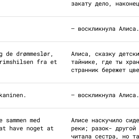
закату дело, наконе
— воскликнула Алиса
g de drømmeslør,
Алиса, сказку детск
rimshilsen fra et
тайнике, где ты хра
странник бережет цв
kaninen.
— воскликнула Алиса
e sammen med
Алисе наскучило сид
at have noget at
реки; разок- другой
читала сестра, но т