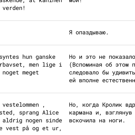
 verden!
Я опаздываю.
syntes hun ganske
Но и это не показал
rbavset, men lige i
(Вспоминая об этом 
 noget meget
следовало бы удивит
ей вполне естествен
 vestelommen ,
Но, когда Кролик вд
sted, sprang Alice
кармана и, взглянув
 aldrig nogen sinde
вскочила на ноги.
e vest på og et ur,