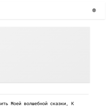
Уровень:
Средний
🌐
нить Моей волшебной сказки, К