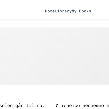
Home
Library
My Books
d
solen går til ro.
И тянется неспешно 