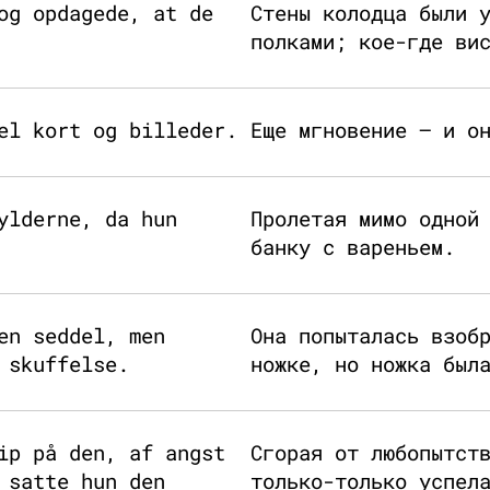
og opdagede, at de
Стены колодца были 
полками; кое-где ви
el kort og billeder.
Еще мгновение — и о
ylderne, da hun
Пролетая мимо одной
банку с вареньем.
en seddel, men
Она попыталась взоб
 skuffelse.
ножке, но ножка был
ip på den, af angst
Сгорая от любопытст
 satte hun den
только-только успел