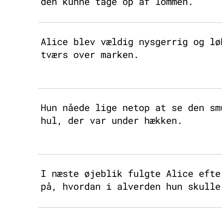
den kunne tage op af lommen.
Alice blev vældig nysgerrig og lø
tværs over marken.
Hun nåede lige netop at se den sm
hul, der var under hækken.
I næste øjeblik fulgte Alice efte
på, hvordan i alverden hun skulle