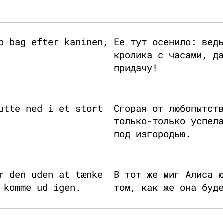
b bag efter kaninen,
Ее тут осенило: вед
кролика с часами, д
придачу!
utte ned i et stort
Сгорая от любопытст
только-только успел
под изгородью.
r den uden at tænke
В тот же миг Алиса 
 komme ud igen.
том, как же она буд