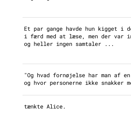
Et par gange havde hun kigget i d
i færd med at læse, men der var i
og heller ingen samtaler ...
"Og hvad fornøjelse har man af en
og hvor personerne ikke snakker m
tænkte Alice.