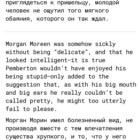
приглядеться к пришельцу, молодой
человек не ощутил того мягкого
обаяния, которого он так ждал.
Morgan Moreen was somehow sickly
without being “delicate”, and that he
looked intelligent—it is true
Pemberton wouldn’t have enjoyed his
being stupid—only added to the
suggestion that, as with his big mouth
and big ears he really couldn’t be
called pretty, he might too utterly
fail to please.
Морган Морин имел болезненный вид, не
производя вместе с тем впечатления
существа хрупкого, и то, что у него