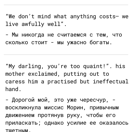
“We don’t mind what anything costs— we
live awfully well”.
- Мы никогда не считаемся с тем, что
сколько стоит - мы ужасно богаты.
“My darling, you’re too quaint!”. his
mother exclaimed, putting out to
caress him a practised but ineffectual
hand.
- Дорогой мой, это уже чересчур, -
воскликнула миссис Морин, привычным
движением протянув руку, чтобы его
приласкать; однако усилие ее оказалось
тщетным.