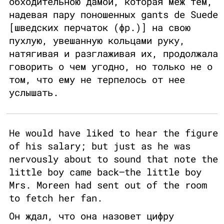
обходительною дамой, которая меж тем,
надевая пару поношенных gants de Suede
[шведских перчаток (фр.)] на свою
пухлую, увешанную кольцами руку,
натягивая и разглаживая их, продолжала
говорить о чем угодно, но только не о
том, что ему не терпелось от нее
услышать.
He would have liked to hear the figure
of his salary; but just as he was
nervously about to sound that note the
little boy came back—the little boy
Mrs. Moreen had sent out of the room
to fetch her fan.
Он ждал, что она назовет цифру