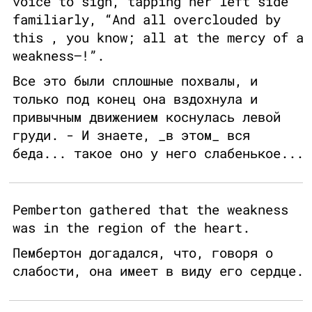
voice to sigh, tapping her left side
familiarly, “And all overclouded by
this , you know; all at the mercy of a
weakness—!”.
Все это были сплошные похвалы, и
только под конец она вздохнула и
привычным движением коснулась левой
груди. - И знаете, _в этом_ вся
беда... такое оно у него слабенькое...
Pemberton gathered that the weakness
was in the region of the heart.
Пембертон догадался, что, говоря о
слабости, она имеет в виду его сердце.