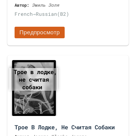
Автор:
Эмиль Золя
French
→
Russian
(B2)
Предпросмотр
Трое в лодке,
не считая
собаки
Трое В Лодке, Не Считая Собаки