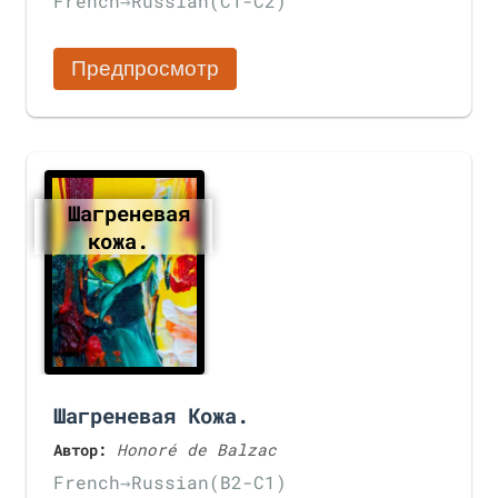
French
→
Russian
(C1-C2)
Предпросмотр
Шагреневая
кожа.
Шагреневая Кожа.
Автор:
Honoré de Balzac
French
→
Russian
(B2-C1)