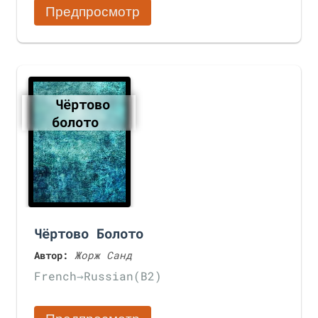
Предпросмотр
Чёртово
болото
Чёртово Болото
Автор:
Жорж Санд
French
→
Russian
(B2)