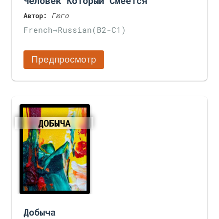
Чeловек Который Смеется
Автор:
Гюго
French
→
Russian
(B2-C1)
Предпросмотр
ДОБЫЧА
Добыча