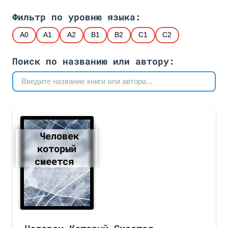
Фильтр по уровню языка:
A0
A1
A2
B1
B2
C1
C2
Поиск по названию или автору:
Чeловек
который
смеется