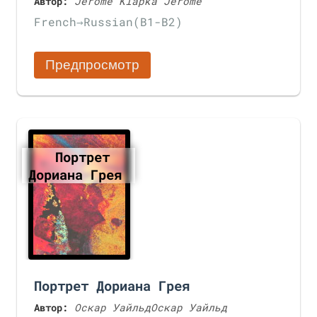
Автор:
Jerome Klapka Jerome
French
→
Russian
(B1-B2)
Предпросмотр
Портрет
Дориана Грея
Портрет Дориана Грея
Автор:
Оскар УайльдОскар Уайльд